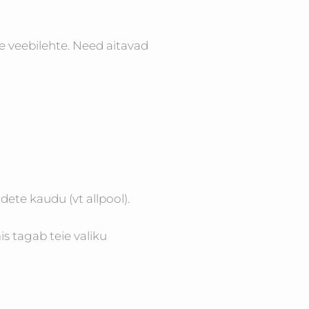
ie veebilehte. Need aitavad
ete kaudu (vt allpool).
s tagab teie valiku