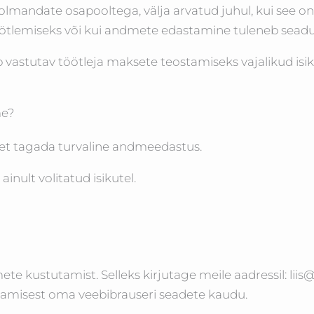
olmandate osapooltega, välja arvatud juhul, kui see on
öötlemiseks või kui andmete edastamine tuleneb seadu
vastutav töötleja maksete teostamiseks vajalikud isi
me?
et tagada turvaline andmeedastus.
nult volitatud isikutel.
e kustutamist. Selleks kirjutage meile aadressil: liis@d
tamisest oma veebibrauseri seadete kaudu.