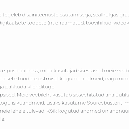
e tegeleb disainiteenuste osutamisega, sealhulgas graa
igitaalsete toodete (nt e-raamatud, töövihikud, video
e-posti aadress, mida kasutajad sisestavad meie veeb
aalsete toodete ostmisel kogume andmeid, nagu nimi, 
i ja pakkuda kliendituge.
sised: Meie veebileht kasutab sisseehitatud analüütik
kogu isikuandmeid. Lisaks kasutame Sourcebusterit, mi
d meie lehele tulevad. Kõik kogutud andmed on anonü
le.