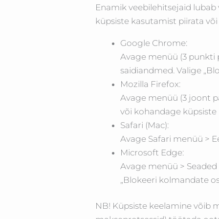
Enamik veebilehitsejaid lubab 
küpsiste kasutamist piirata või 
Google Chrome:
Avage menüü (3 punkti p
saidiandmed. Valige „Blo
Mozilla Firefox:
Avage menüü (3 joont par
või kohandage küpsiste b
Safari (Mac):
Avage Safari menüü > Eel
Microsoft Edge:
Avage menüü > Seaded > 
„Blokeeri kolmandate os
NB! Küpsiste keelamine võib mõ