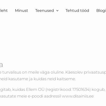
ileht
Minust
Teenused
Tehtud tööd
Blog
a
 turvalisus on meile väga oluline. Käesolev privaatsuspol
id kasutame ja kuidas neid kaitseme.
lgitab, kuidas Ellem OÜ (registrikood: 17501634) kogub,
 kasutate meie e-poodi aadressil www.disainiis.ee