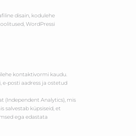
filine disain, kodulehe
koolitused, WordPressi
ilehe kontaktivormi kaudu.
e-posti aadress ja ostetud
at (Independent Analytics), mis
s salvestab küpsiseid, et
ümsed ega edastata