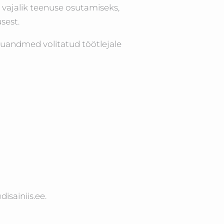
 vajalik teenuse osutamiseks,
sest.
kuandmed volitatud töötlejale
isainiis.ee.