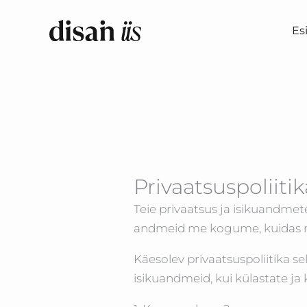
Skip
to
Es
content
Privaatsuspoliitik
Teie privaatsus ja isikuandmete
andmeid me kogume, kuidas ne
Käesolev privaatsuspoliitika se
isikuandmeid, kui külastate ja