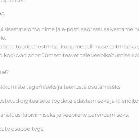
späraselt.
e?
i sisestate oma nime ja e-posti aadressi, salvestame n
le.
aalsete toodete ostmisel kogume tellimuse täitmiseks 
ed koguvad anonüümset teavet teie veebikäitumise ko
ame?
kumiste tegemiseks ja teenuste osutamiseks.
tetud digitaalsete toodete edastamiseks ja kliendit
analüüsi läbiviimiseks ja veebilehe parendamiseks.
date osapooltega