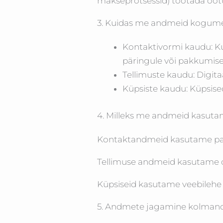
makseprotsessid) töötada ootu
3. Kuidas me andmeid kogum
Kontaktivormi kaudu: Ku
päringule või pakkumise
Tellimuste kaudu: Digit
Küpsiste kaudu: Küpsis
4. Milleks me andmeid kasut
Kontaktandmeid kasutame pak
Tellimuse andmeid kasutame os
Küpsiseid kasutame veebilehe 
5. Andmete jagamine kolman