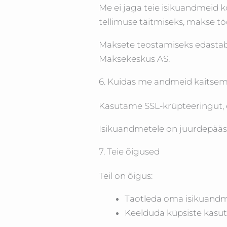
Me ei jaga teie isikuandmeid k
tellimuse täitmiseks, makse t
Maksete teostamiseks edastab 
Maksekeskus AS.
6. Kuidas me andmeid kaitse
Kasutame SSL-krüpteeringut, 
Isikuandmetele on juurdepääs ai
7. Teie õigused
Teil on õigus:
Taotleda oma isikuandmet
Keelduda küpsiste kasu