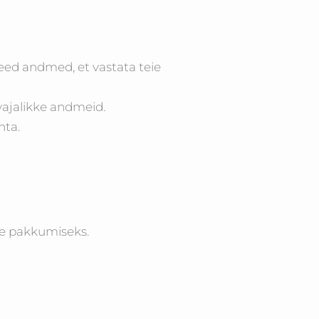
eed andmed, et vastata teie
vajalikke andmeid.
hta.
oe pakkumiseks.