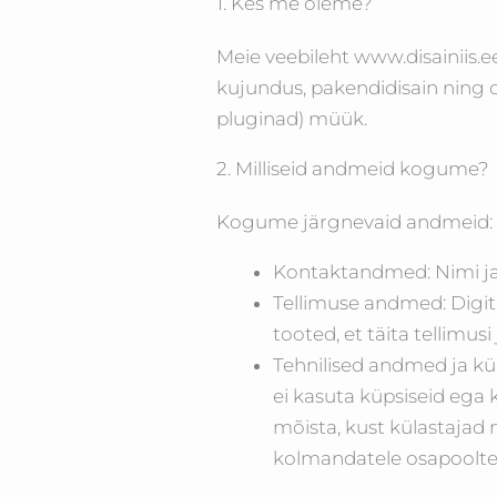
1. Kes me oleme?
Meie veebileht www.disainiis.e
kujundus, pakendidisain ning d
pluginad) müük.
2. Milliseid andmeid kogume?
Kogume järgnevaid andmeid:
Kontaktandmed: Nimi ja 
Tellimuse andmed: Digit
tooted, et täita tellimus
Tehnilised andmed ja küp
ei kasuta küpsiseid ega 
mõista, kust külastaja
kolmandatele osapoolte