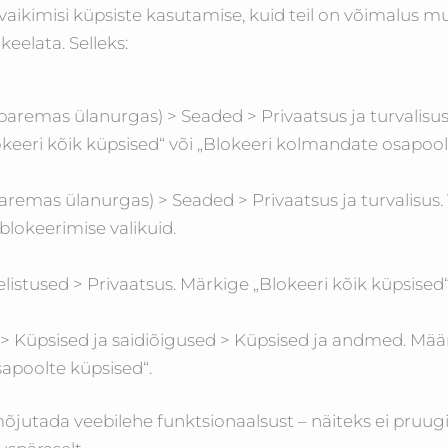
vaikimisi küpsiste kasutamise, kuid teil on võimalus m
keelata. Selleks:
aremas ülanurgas) > Seaded > Privaatsus ja turvalisu
keeri kõik küpsised“ või „Blokeeri kolmandate osapool
emas ülanurgas) > Seaded > Privaatsus ja turvalisus. 
lokeerimise valikuid.
istused > Privaatsus. Märkige „Blokeeri kõik küpsised“
Küpsised ja saidiõigused > Küpsised ja andmed. Määr
apoolte küpsised“.
jutada veebilehe funktsionaalsust – näiteks ei pruugi 