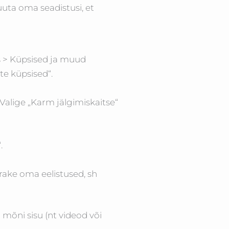
uuta oma seadistusi, et
s > Küpsised ja muud
te küpsised“.
Valige „Karm jälgimiskaitse“
.
ake oma eelistused, sh
mõni sisu (nt videod või