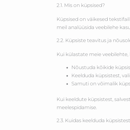
2.1. Mis on küpsised?
Küpsised on väikesed tekstifai
meil analüüsida veebilehe ka
2.2. Küpsiste teavitus ja nõus
Kui külastate meie veebilehte, 
Nõustuda kõikide küpsis
Keelduda küpsistest, val
Samuti on võimalik küpsi
Kui keeldute küpsistest, salve
meelespidamise.
2.3. Kuidas keelduda küpsistes